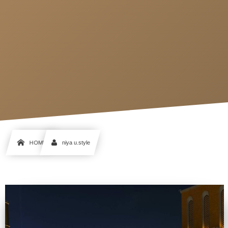
HOME
niya u.style