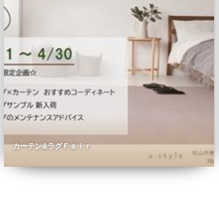
カーテン&ラグＦａｉｒ
0