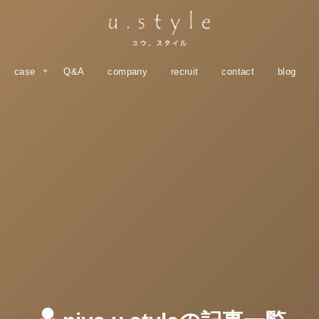
case
Q&A
company
recruit
contact
blog