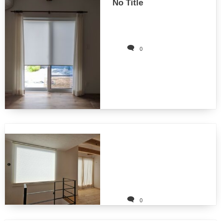
No Title
0
0