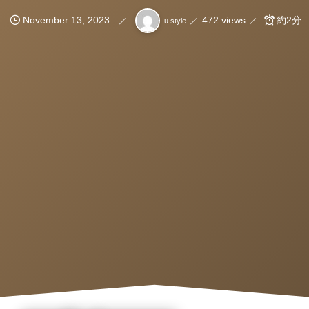
November
13
,
2023
472 views
約2分
u.style