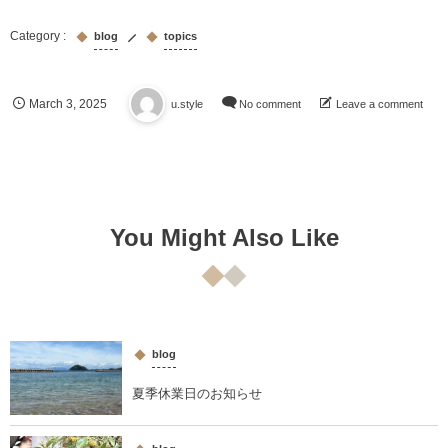
blog
topics
March
3
,
2025
u.style
No comment
Leave a comment
6
You Might Also Like
blog
夏季休業日のお知らせ