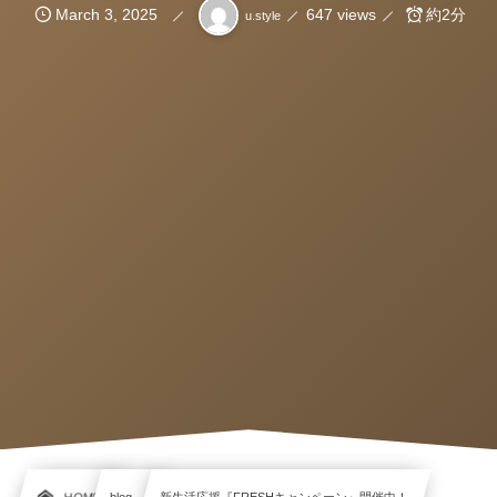
March
3
,
2025
647 views
約2分
u.style