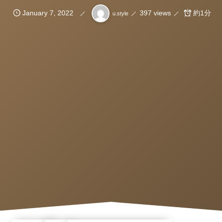
January
7
,
2022
397 views
約1分
u.style