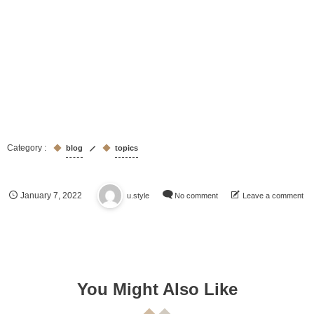
blog
topics
January
7
,
2022
u.style
No comment
Leave a comment
You Might Also Like