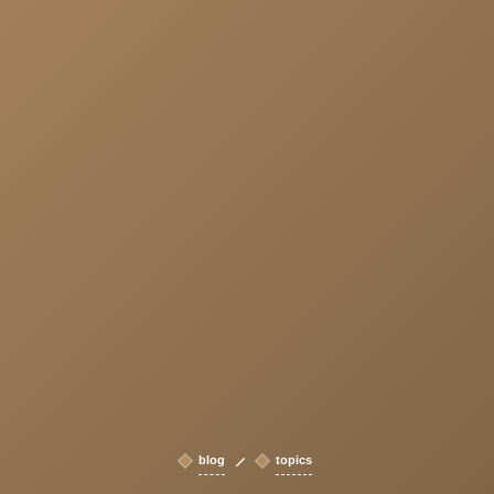
blog
topics