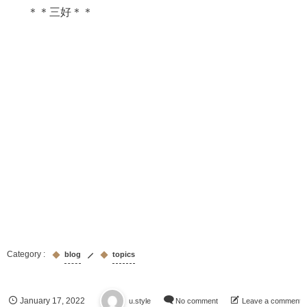
＊＊三好＊＊
blog
topics
January
17
,
2022
u.style
No comment
Leave a comment