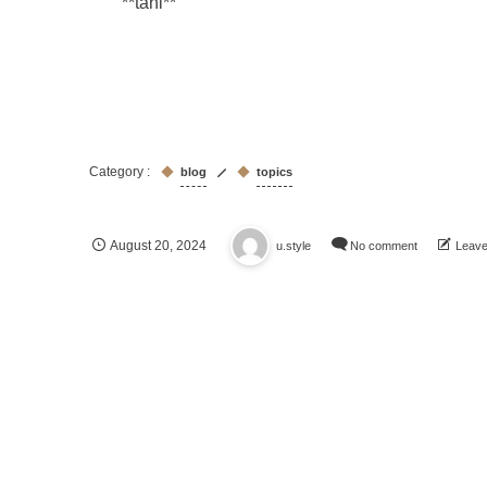
**tani**
blog
topics
August
20
,
2024
u.style
No comment
Leav