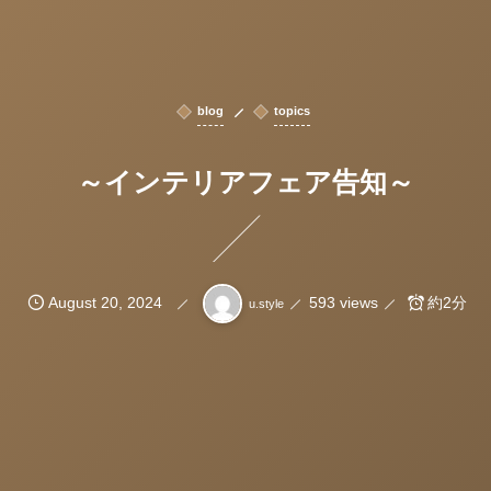
blog
topics
～インテリアフェア告知～
August
20
,
2024
593 views
約2分
u.style