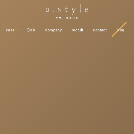
case
Q&A
company
recruit
contact
blog