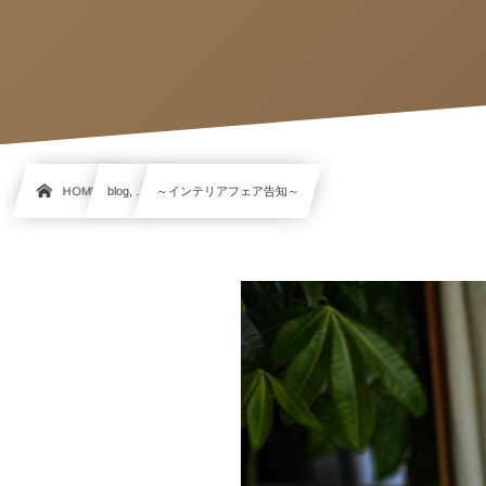
HOME
blog, …
～インテリアフェア告知～