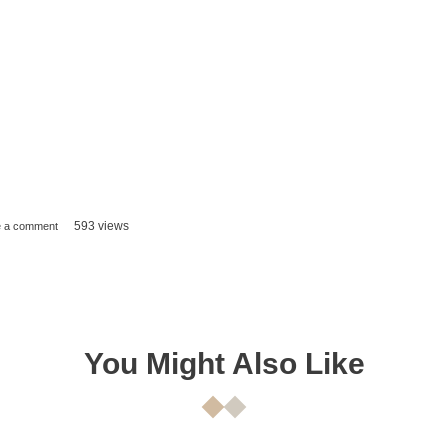
e a comment
593 views
You Might Also Like