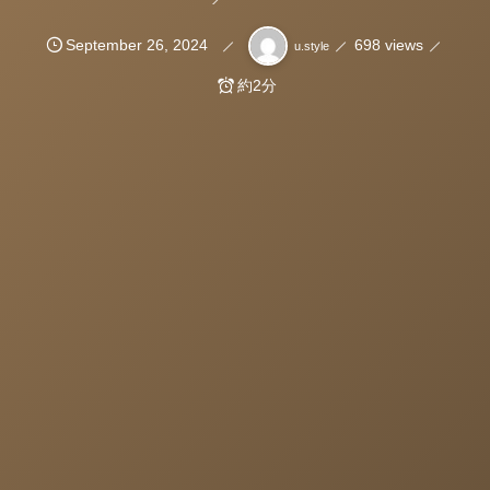
September
26
,
2024
698 views
u.style
約2分